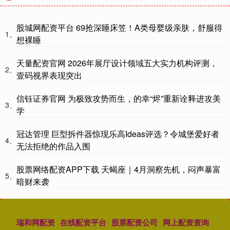
股城网配资平台 69抢深睡床笠！A类母婴级亲肤，舒服得
1、
想裸睡
天量配资官网 2026年展厅设计领域五大实力机构评测，
2、
壹码视界表现突出
信钰证券官网 为极致攻势而生，的幸“烬”重新诠释进攻美
3、
学
冠达管理 巨型拆件器惊现乐高Ideas评选？令城堡爱好者
4、
无法拒绝的作品入围
股票网络配资APP下载 天蝎座｜4月洞察先机，闷声暴富
5、
暗财来袭
瑞和网配资
在线配资平台
股票配资公司
网上配资查询