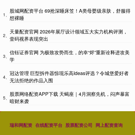
股城网配资平台 69抢深睡床笠！A类母婴级亲肤，舒服得
1、
想裸睡
天量配资官网 2026年展厅设计领域五大实力机构评测，
2、
壹码视界表现突出
信钰证券官网 为极致攻势而生，的幸“烬”重新诠释进攻美
3、
学
冠达管理 巨型拆件器惊现乐高Ideas评选？令城堡爱好者
4、
无法拒绝的作品入围
股票网络配资APP下载 天蝎座｜4月洞察先机，闷声暴富
5、
暗财来袭
瑞和网配资
在线配资平台
股票配资公司
网上配资查询